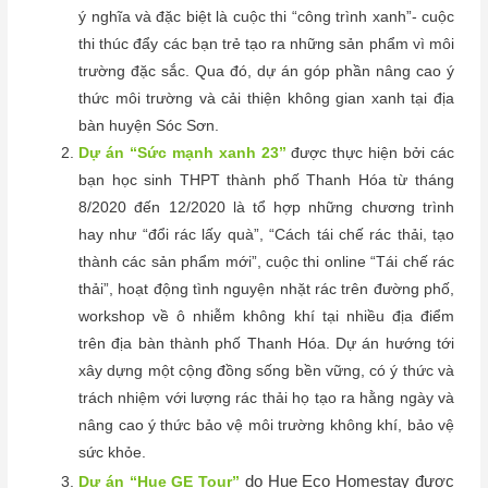
ý nghĩa và đặc biệt là cuộc thi “công trình xanh”- cuộc
thi thúc đẩy các bạn trẻ tạo ra những sản phẩm vì môi
trường đặc sắc. Qua đó, dự án góp phần nâng cao ý
thức môi trường và cải thiện không gian xanh tại địa
bàn huyện Sóc Sơn.
Dự án “Sức mạnh xanh 23”
được thực hiện bởi các
bạn học sinh THPT thành phố Thanh Hóa từ tháng
8/2020 đến 12/2020 là tổ hợp những chương trình
hay như “đổi rác lấy quà”, “Cách tái chế rác thải, tạo
thành các sản phẩm mới”, cuộc thi online “Tái chế rác
thải”, hoạt động tình nguyện nhặt rác trên đường phố,
workshop về ô nhiễm không khí tại nhiều địa điểm
trên địa bàn thành phố Thanh Hóa. Dự án hướng tới
xây dựng một cộng đồng sống bền vững, có ý thức và
trách nhiệm với lượng rác thải họ tạo ra hằng ngày và
nâng cao ý thức bảo vệ môi trường không khí, bảo vệ
sức khỏe.
do Hue Eco Homestay được
Dự án “Hue GE Tour”