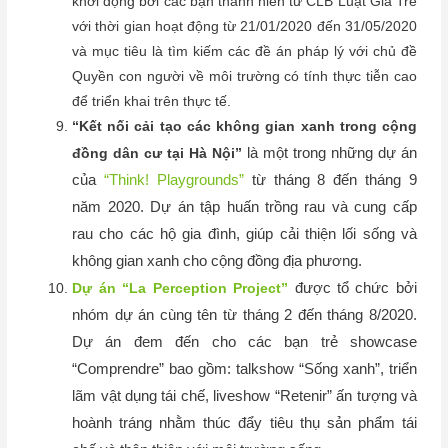
khởi động bởi các bạn thanh niên từ CLB Luật Gia Trẻ
với thời gian hoạt động từ 21/01/2020 đến 31/05/2020
và mục tiêu là tìm kiếm các đề án pháp lý với chủ đề
Quyền con người về môi trường có tính thực tiễn cao
để triển khai trên thực tế.
“Kết nối cải tạo các không gian xanh trong cộng
là một trong những dự án
đồng dân cư tại Hà Nội”
của
“Think! Playgrounds”
từ tháng 8 đến tháng 9
năm 2020. Dự án tập huấn trồng rau và cung cấp
rau cho các hộ gia đình, giúp cải thiện lối sống và
không gian xanh cho cộng đồng địa phương.
được tổ chức bởi
Dự án “La Perception Project”
nhóm dự án cùng tên từ tháng 2 đến tháng 8/2020.
Dự án đem đến cho các bạn trẻ showcase
“Comprendre” bao gồm: talkshow “Sống xanh”, triển
lãm vật dụng tái chế, liveshow “Retenir” ấn tượng và
hoành tráng nhằm thúc đẩy tiêu thụ sản phẩm tái