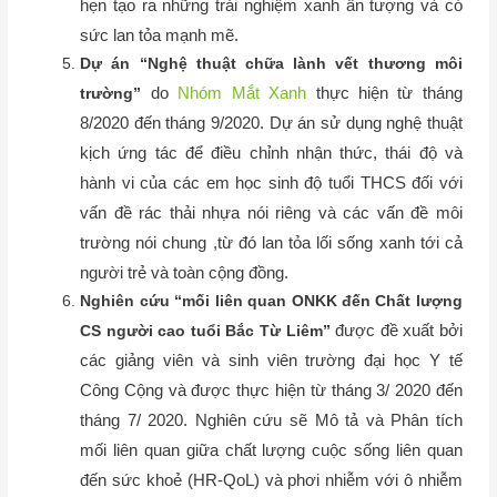
hẹn tạo ra những trải nghiệm xanh ấn tượng và có
sức lan tỏa mạnh mẽ.
Dự án “Nghệ thuật chữa lành vết thương môi
do
Nhóm Mắt Xanh
thực hiện từ tháng
trường”
8/2020 đến tháng 9/2020. Dự án sử dụng nghệ thuật
kịch ứng tác để điều chỉnh nhận thức, thái độ và
hành vi của các em học sinh độ tuổi THCS đối với
vấn đề rác thải nhựa nói riêng và các vấn đề môi
trường nói chung ,từ đó lan tỏa lối sống xanh tới cả
người trẻ và toàn cộng đồng.
Nghiên cứu “mối liên quan ONKK đến Chất lượng
được đề xuất bởi
CS người cao tuổi Bắc Từ Liêm”
các giảng viên và sinh viên trường đại học Y tế
Công Cộng và được thực hiện từ tháng 3/ 2020 đến
tháng 7/ 2020. Nghiên cứu sẽ Mô tả và Phân tích
mối liên quan giữa chất lượng cuộc sống liên quan
đến sức khoẻ (HR-QoL) và phơi nhiễm với ô nhiễm