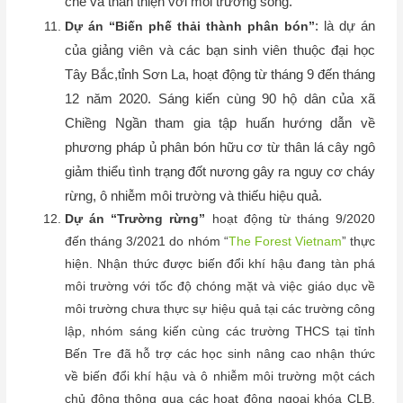
chế và thân thiện với môi trường sống.
: là dự án
Dự án “Biến phế thải thành phân bón”
của giảng viên và các bạn sinh viên thuộc đại học
Tây Bắc,tỉnh Sơn La, hoạt động từ tháng 9 đến tháng
12 năm 2020. Sáng kiến cùng 90 hộ dân của xã
Chiềng Ngần tham gia tập huấn hướng dẫn về
phương pháp ủ phân bón hữu cơ từ thân lá cây ngô
giảm thiểu tình trạng đốt nương gây ra nguy cơ cháy
rừng, ô nhiễm môi trường và thiếu hiệu quả.
Dự án “Trường rừng”
hoạt động từ tháng 9/2020
đến tháng 3/2021 do nhóm “
The Forest Vietnam
” thực
hiện. Nhận thức được biến đổi khí hậu đang tàn phá
môi trường với tốc độ chóng mặt và việc giáo dục về
môi trường chưa thực sự hiệu quả tại các trường công
lập, nhóm sáng kiến cùng các trường THCS tại tỉnh
Bến Tre đã hỗ trợ các học sinh nâng cao nhận thức
về biến đổi khí hậu và ô nhiễm môi trường một cách
chủ động thông qua các hoạt động ngoại khóa CLB,