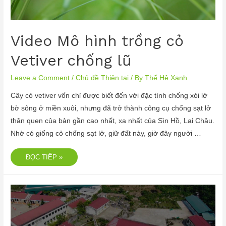
Video Mô hình trồng cỏ
Vetiver chống lũ
Leave a Comment
/
Chủ đề Thiên tai
/ By
Thế Hệ Xanh
Cây cỏ vetiver vốn chỉ được biết đến với đặc tính chống xói lở
bờ sông ở miền xuôi, nhưng đã trở thành công cụ chống sạt lở
thân quen của bản gần cao nhất, xa nhất của Sìn Hồ, Lai Châu.
Nhờ có giống cỏ chống sạt lở, giữ đất này, giờ đây người …
ĐỌC TIẾP »