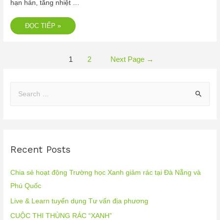
hạn hán, tăng nhiệt …
ĐỌC TIẾP »
1
2
Next Page
→
Recent Posts
Chia sẻ hoạt động Trường học Xanh giảm rác tại Đà Nẵng và
Phú Quốc
Live & Learn tuyển dụng Tư vấn địa phương
CUỘC THI THÙNG RÁC “XANH”