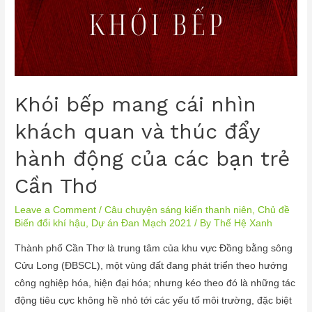
Khói bếp mang cái nhìn
khách quan và thúc đẩy
hành động của các bạn trẻ
Cần Thơ
Leave a Comment
/
Câu chuyện sáng kiến thanh niên
,
Chủ đề
Biến đổi khí hậu
,
Dự án Đan Mạch 2021
/ By
Thế Hệ Xanh
Thành phố Cần Thơ là trung tâm của khu vực Đồng bằng sông
Cửu Long (ĐBSCL), một vùng đất đang phát triển theo hướng
công nghiệp hóa, hiện đại hóa; nhưng kéo theo đó là những tác
động tiêu cực không hề nhỏ tới các yếu tố môi trường, đặc biệt