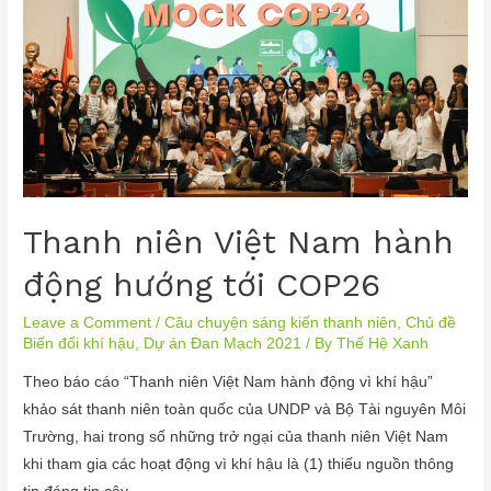
Thanh niên Việt Nam hành
động hướng tới COP26
Leave a Comment
/
Câu chuyện sáng kiến thanh niên
,
Chủ đề
Biến đổi khí hậu
,
Dự án Đan Mạch 2021
/ By
Thế Hệ Xanh
Theo báo cáo “Thanh niên Việt Nam hành động vì khí hậu”
khảo sát thanh niên toàn quốc của UNDP và Bộ Tài nguyên Môi
Trường, hai trong số những trở ngại của thanh niên Việt Nam
khi tham gia các hoạt động vì khí hậu là (1) thiếu nguồn thông