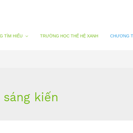
G TÌM HIỂU
TRƯỜNG HỌC THẾ HỆ XANH
CHƯƠNG T
 sáng kiến