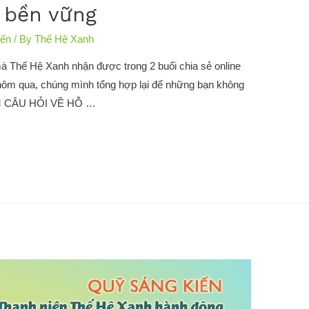
 bền vững​
iến
/ By
Thế Hệ Xanh
mà Thế Hệ Xanh nhận được trong 2 buổi chia sẻ online
 hôm qua, chúng mình tổng hợp lại để những bạn không
ÓM CÂU HỎI VỀ HỖ …