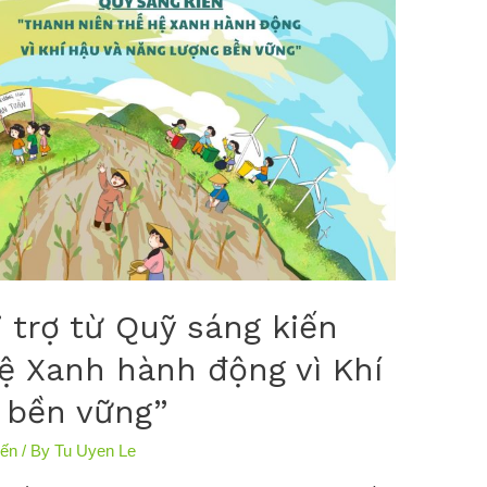
 trợ từ Quỹ sáng kiến
ệ Xanh hành động vì Khí
 bền vững”
iến
/ By
Tu Uyen Le