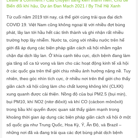
Leave a Comment
/
Câu chuyện sáng kiến thanh niên
,
Chủ đề
Biến đổi khí hậu
,
Dự án Đan Mạch 2021
/ By
Thế Hệ Xanh
Từ cuối năm 2019 tới nay, cả thế giới cùng trải qua đại dịch
COVID 19. Việt Nam cũng không ngoại lệ với nhiều đợt bùng
phát, lây lan tới hầu hết các tỉnh thành và ghi nhận rất nhiều
trường hợp lây nhiễm. Nước ta, cùng với nhiều nước trên hế
giới đã áp dụng các biện pháp giãn cách xã hội nhằm ngăn
chặn đại dịch lây lan. Ở khía cạnh tiêu cực, dịch bệnh đang làm
gia tăng số ca tử vong và làm cho các hoạt động kinh tế xã hội
ở các quốc gia trên thế giới chịu nhiều ảnh hưởng nặng nề. Tuy
nhiên, theo góc nhìn tích cực, ở nhiều nơi trên thế giới cho thấy
giãn cách xã hội cũng làm cho chất lượng không khí (CLKK)
xung quanh được cải thiện. Nồng độ của bụi PM2.5 (bụi mịn),
bụi PM10, khí NO2 (nitơ điôxít) và khí CO (cácbon mônôxít)
trong bầu khí quyển được quan sát thấy giảm mạnh trong
khoảng thời gian áp dụng các biện pháp giãn cách xã hội ở một
số quốc gia như Trung Quốc, Hoa Kỳ, Ý, Ấn Độ, và Brazil –
những nơi đã và đang trải qua các đợt bùng phát dịch bệnh