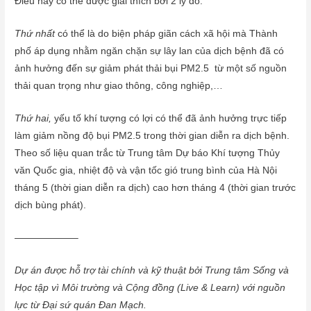
Điều này có thể được giải thích bởi 2 lý do:
Thứ nhất
có thể là do biện pháp giãn cách xã hội mà Thành
phố áp dụng nhằm ngăn chặn sự lây lan của dịch bệnh đã có
ảnh hưởng đến sự giảm phát thải bụi PM2.5 từ một số nguồn
thải quan trọng như giao thông, công nghiệp,…
Thứ hai,
yếu tố khí tượng có lợi có thể đã ảnh hưởng trực tiếp
làm giảm nồng độ bụi PM2.5 trong thời gian diễn ra dịch bệnh.
Theo số liệu quan trắc từ Trung tâm Dự báo Khí tượng Thủy
văn Quốc gia, nhiệt độ và vận tốc gió trung bình của Hà Nội
tháng 5 (thời gian diễn ra dịch) cao hơn tháng 4 (thời gian trước
dịch bùng phát).
——————–
Dự án được hỗ trợ tài chính và kỹ thuật bởi Trung tâm Sống và
Học tập vì Môi trường và Cộng đồng (Live & Learn) với nguồn
lực từ Đại sứ quán Đan Mạch.