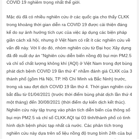
COVID 19 nghiêm trọng nhất thế giới.
Mặc dù đã có nhiều nghiên cứu ở các quốc gia cho thấy CLKK
trong khoảng thời gian diễn ra COVID 19 được cải thiện đáng
kể do sự ảnh hưởng tích cực của việc áp dụng các biện pháp
giãn cách xã hội, nhưng ở Việt Nam có rất ít các nghiên cứu về
vấn đề này. Với lí do đó, nhóm nghiên cứu từ Đại học Xây dựng
đã đề xuất dự án “Nghiên cứu diễn biến nồng độ bụi mịn PM2.5
và chỉ số chất lượng không khí (AQI) ở Việt Nam trong đợt bùng
phát dịch bệnh COVID 19 lần thứ 4” nhằm đánh giá CLKK của 3
thành phố (gồm Hà Nội, TP. Hồ Chí Minh và Bắc Ninh) trước,
trong và sau đợt dịch COVID 19 lần thứ 4. Thời gian nghiên cứu
bắt đầu từ 01/04/2021 (trước thời điểm bùng phát dịch lần thứ 4
một tháng) đến 30/08/2021 (thời điểm dự kiến dịch kết thúc).
Nghiên cứu này tập trung vào phân tích diễn biến của thông số
bụi mịn PM2.5 và chỉ số CLKK AQI tại 03 tỉnh/thành phố có tình
hình dịch bệnh phức tạp nhất cả nước. Các phân tích trong
nghiên cứu này dựa trên số liệu nồng độ trung bình 24h của bụi