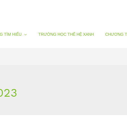
G TÌM HIỂU
TRƯỜNG HỌC THẾ HỆ XANH
CHƯƠNG T
023