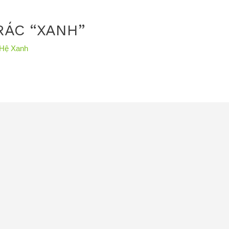
RÁC “XANH”
 Hệ Xanh