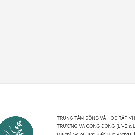
TRUNG TÂM SỐNG VÀ HỌC TẬP VÌ 
TRƯỜNG VÀ CỘNG ĐỒNG (LIVE & 
Địa chỉ: Số 24 Làng Kiến Trúc Phong C