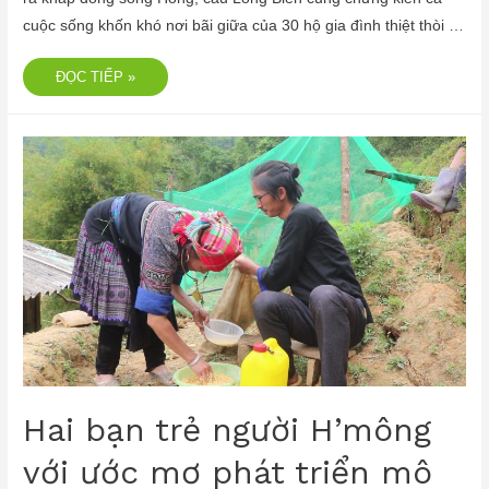
cuộc sống khốn khó nơi bãi giữa của 30 hộ gia đình thiệt thòi …
ĐỌC TIẾP »
Hai bạn trẻ người H’mông
với ước mơ phát triển mô