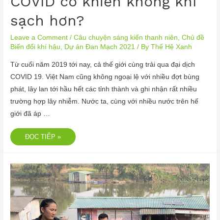
COVID có khiến không khí
sạch hơn?
Leave a Comment
/
Câu chuyện sáng kiến thanh niên
,
Chủ đề
Biến đổi khí hậu
,
Dự án Đan Mạch 2021
/ By
Thế Hệ Xanh
Từ cuối năm 2019 tới nay, cả thế giới cùng trải qua đại dịch
COVID 19. Việt Nam cũng không ngoại lệ với nhiều đợt bùng
phát, lây lan tới hầu hết các tỉnh thành và ghi nhận rất nhiều
trường hợp lây nhiễm. Nước ta, cùng với nhiều nước trên hế
giới đã áp …
ĐỌC TIẾP »