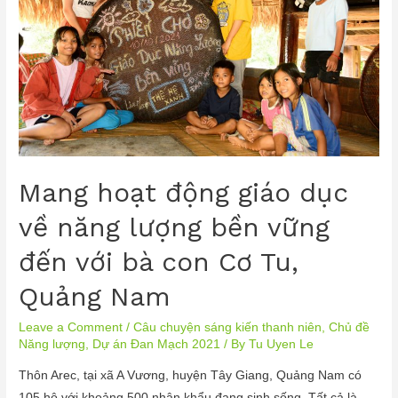
Mang hoạt động giáo dục
về năng lượng bền vững
đến với bà con Cơ Tu,
Quảng Nam
Leave a Comment
/
Câu chuyện sáng kiến thanh niên
,
Chủ đề
Năng lượng
,
Dự án Đan Mạch 2021
/ By
Tu Uyen Le
Thôn Arec, tại xã A Vương, huyện Tây Giang, Quảng Nam có
105 hộ với khoảng 500 nhân khẩu đang sinh sống. Tất cả là