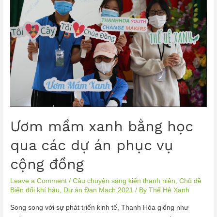
Ươm mầm xanh bằng học
qua các dự án phục vụ
cộng đồng
Leave a Comment
/
Câu chuyện sáng kiến thanh niên
,
Chủ đề
Biến đổi khí hậu
,
Dự án Đan Mạch 2021
/ By
Thế Hệ Xanh
Song song với sự phát triển kinh tế, Thanh Hóa giống như