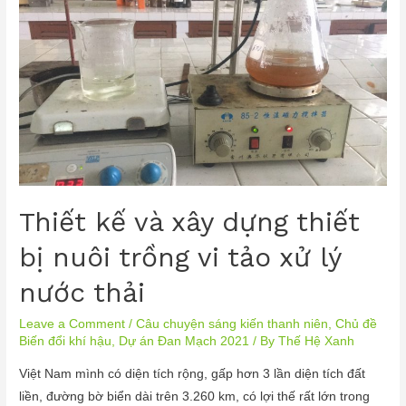
Thiết kế và xây dựng thiết
bị nuôi trồng vi tảo xử lý
nước thải
Leave a Comment
/
Câu chuyện sáng kiến thanh niên
,
Chủ đề
Biến đổi khí hậu
,
Dự án Đan Mạch 2021
/ By
Thế Hệ Xanh
Việt Nam mình có diện tích rộng, gấp hơn 3 lần diện tích đất
liền, đường bờ biển dài trên 3.260 km, có lợi thế rất lớn trong