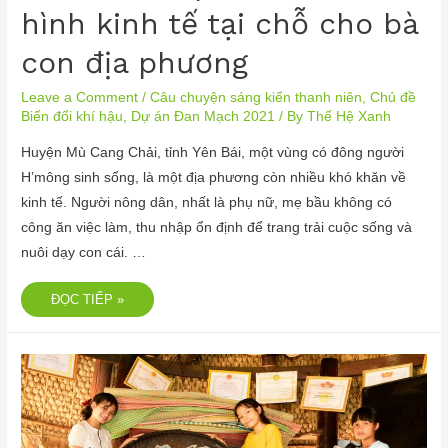
hình kinh tế tại chỗ cho bà
con địa phương
Leave a Comment
/
Câu chuyện sáng kiến thanh niên
,
Chủ đề
Biến đổi khí hậu
,
Dự án Đan Mạch 2021
/ By
Thế Hệ Xanh
Huyện Mù Cang Chải, tỉnh Yên Bái, một vùng có đông người
H’mông sinh sống, là một địa phương còn nhiều khó khăn về
kinh tế. Người nông dân, nhất là phụ nữ, mẹ bầu không có
công ăn việc làm, thu nhập ổn định để trang trải cuộc sống và
nuôi dạy con cái. …
ĐỌC TIẾP »